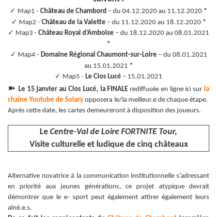
✓
*
Map1 -
Château de Chambord
– du 04.12.2020 au 11.12.2020
✓
*
Map2 -
Château de la Valette
– du 11.12.2020 au 18.12.2020
✓
Map3 -
Château Royal d’Amboise
– du 18.12.2020 au 08.01.2021
*
✓
Map4 -
Domaine Régional Chaumont-sur-Loire
– du 08.01.2021
*
au 15.01.2021
✓
Map5 -
Le Clos Lucé
– 15.01.2021
➽
Le 15 janvier au Clos Lucé, la FINALE
rediffusée en ligne ici sur
la
chaîne Youtube de Solary
opposera le/la meilleur.e de chaque étape.
Après cette date, les cartes demeureront à disposition des joueurs.
Le
Centre-Val de Loire FORTNITE Tour,
Visite culturelle et ludique de cinq châteaux
Alternative novatrice à la communication institutionnelle s’adressant
en priorité aux jeunes générations, ce projet atypique devrait
démontrer que le e- sport peut également attirer également leurs
aîné.e.s.