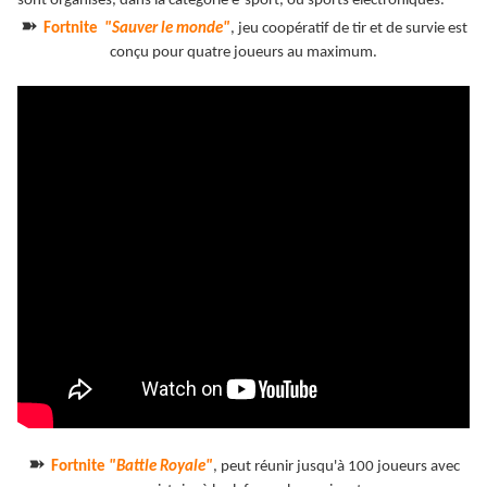
sont organisés, dans la catégorie e-sport, ou sports électroniques.
➽
Fortnite
"Sauver le monde"
, jeu coopératif de tir et de survie est
conçu pour quatre joueurs au maximum.
➽
Fortnite
"Battle Royale"
, peut réunir jusqu'à 100 joueurs avec