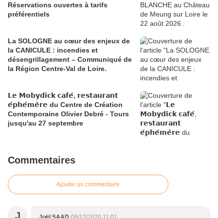
Réservations ouvertes à tarifs
préférentiels
La SOLOGNE au cœur des enjeux de
la CANICULE : incendies et
désengrillagement – Communiqué de
la Région Centre-Val de Loire.
𝗟𝗲 𝗠𝗼𝗯𝘆𝗱𝗶𝗰𝗸 𝗰𝗮𝗳𝗲́, 𝗿𝗲𝘀𝘁𝗮𝘂𝗿𝗮𝗻𝘁
𝗲́𝗽𝗵𝗲́𝗺𝗲̀𝗿𝗲 du Centre de Création
Contemporaine Olivier Debré - Tours
jusqu'au 27 septembre
Commentaires
Ajouter un commentaire
J
Joël SAAD
06/12/2020 11:01