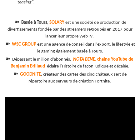
teasing".
➽
Basée à Tours,
SOLARY
est une société de production de
divertissements fondée par des streamers regroupés en 2017 pour
lancer leur propre WebTV.
➽
WSC GROUP
est une agence de conseil dans l'export, le lifestyle et
le gaming également basée à Tours.
➽
Dépassant le million d'abonnés,
NOTA BENE
,
chaîne YouTube de
Benjamin Brillaud
éclaire l’Histoire de façon ludique et décalée.
➽
GOODNITE
, créateur des cartes des cinq châteaux sert de
répertoire aux serveurs de création Fortnite.