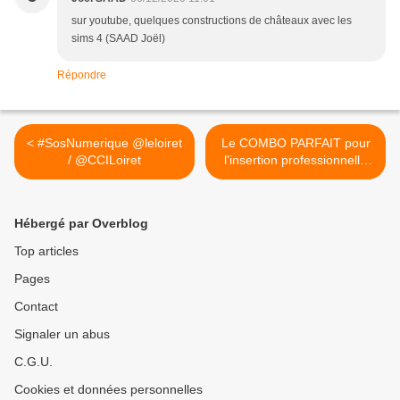
sur youtube, quelques constructions de châteaux avec les
sims 4 (SAAD Joël)
Répondre
< #SosNumerique @leloiret
Le COMBO PARFAIT pour
/ @CCILoiret
l'insertion professionnelle
des 16/25 ans en CENTRE-
VAL DE LOIRE -
Inscriptions dès le 1er
Hébergé par Overblog
décembre >
Top articles
Pages
Contact
Signaler un abus
C.G.U.
Cookies et données personnelles