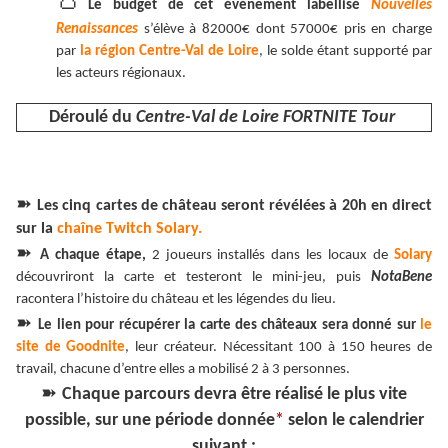
👛
Le budget de cet évènement labellisé
Nouvelles
Renaissances
s’élève à 82000€ dont 57000€ pris en charge
par
la région Centre-Val de Loire
, le solde étant supporté par
les acteurs régionaux.
Déroulé du
Centre-Val de Loire FORTNITE Tour
➽
Les cinq cartes de château seront révélées à 20h en direct
sur la
chaîne Twitch Solary.
➽
A chaque étape,
2 joueurs installés dans les locaux de
Solary
découvriront la carte et testeront le mini-jeu, puis
NotaBene
racontera l’histoire du château et les légendes du lieu.
➽
Le lien pour récupérer la carte des châteaux sera donné sur
le
site de Goodnite
, leur créateur. Nécessitant 100 à 150 heures de
travail, chacune d’entre elles a mobilisé 2 à 3 personnes.
➽
Chaque parcours devra être réalisé le plus vite
possible, sur une période donnée
*
selon le calendrier
suivant :