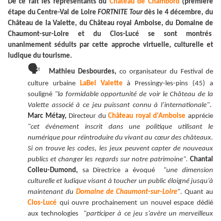
De ce fait les représentants du
Château de Chambord
(première
étape du Centre-Val de Loire
FORTNITE Tour
dès le 4 décembre, du
Château de la Valette, du Château royal Amboise, du Domaine de
Chaumont-sur-Loire et du Clos-Lucé se sont montrés
unanimement séduits par cette approche virtuelle, culturelle et
ludique du tourisme.
🗣
Mathieu Desbourdes,
co organisateur du Festival de
culture urbaine
LaBel Valette
à Pressingy-les-pins (45) a
souligné
"la formidable opportunité de voir le Château de la
Valette associé à ce jeu puissant connu à l’internationale"
.
Marc Métay,
Directeur du
Château royal d'Amboise
apprécie
"cet évènement inscrit dans une politique utilisant le
numérique pour réintroduire du vivant au cœur des châteaux.
Si on trouve les codes, les jeux peuvent capter de nouveaux
publics et changer les regards sur notre patrimoine".
Chantal
Colleu-Dumond,
sa Directrice a évoqué
"une dimension
culturelle et ludique visant à toucher un public éloigné jusqu’à
maintenant du
Domaine de Chaumont-sur-Loire
"
. Quant au
Clos-Lucé
qui ouvre prochainement un nouvel espace dédié
aux technologies
"participer à ce jeu s’avère un merveilleux