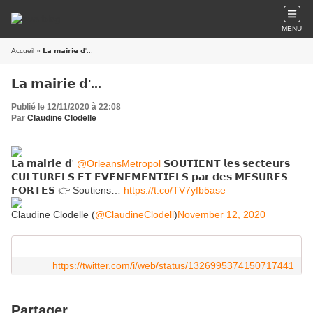
MENU
Accueil
» 𝗟𝗮 𝗺𝗮𝗶𝗿𝗶𝗲 𝗱'...
𝗟𝗮 𝗺𝗮𝗶𝗿𝗶𝗲 𝗱'...
Publié le 12/11/2020 à 22:08
Par
Claudine Clodelle
𝗟𝗮 𝗺𝗮𝗶𝗿𝗶𝗲 𝗱'
@OrleansMetropol
𝗦𝗢𝗨𝗧𝗜𝗘𝗡𝗧 𝗹𝗲𝘀 𝘀𝗲𝗰𝘁𝗲𝘂𝗿𝘀
𝗖𝗨𝗟𝗧𝗨𝗥𝗘𝗟𝗦 𝗘𝗧 𝗘́𝗩𝗘̀𝗡𝗘𝗠𝗘𝗡𝗧𝗜𝗘𝗟𝗦 𝗽𝗮𝗿 𝗱𝗲𝘀 𝗠𝗘𝗦𝗨𝗥𝗘𝗦
𝗙𝗢𝗥𝗧𝗘𝗦 👉 Soutiens…
https://t.co/TV7yfb5ase
Claudine Clodelle (
@ClaudineClodell
)
November 12, 2020
https://twitter.com/i/web/status/1326995374150717441
Partager