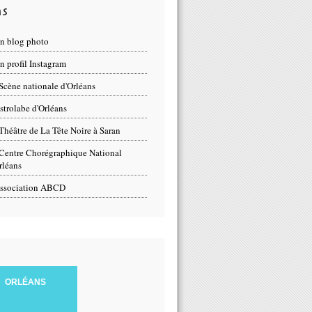
ns
n blog photo
 profil Instagram
Scène nationale d'Orléans
strolabe d'Orléans
Théâtre de La Tête Noire à Saran
Centre Chorégraphique National
rléans
ssociation ABCD