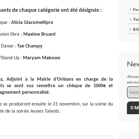
Fa
ants de chaque catégorie ont été désignés :
Twi
que :
Alicia Giacomellipro
RS
sion libre :
Maxime Bruant
 Danse :
Tae Champy
/Stand-Up :
Maryam Makosso
New
Abonne
z, Adjoint à la Mairie d’Orléans en charge de la
article
ants se sont vus remettre un chèque de 1000€ et
Email
pagnement personnalisé.
 ils se produiront ensuite le 21 novembre, sur la scène du
e de la soirée Jeunes Talents.