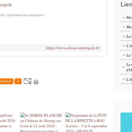
Lie
ropole
ités, informations pratiques.
Mo
Mon
La 
L'A
https://www.orleans-metropole.fr/
Le 
Le 
d'O
L'A
Repost
0