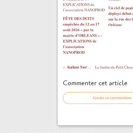
Un ciel de papi
déployé début 
FÊTE DES DUITS
sur la rue des
empêchée du 12 au 17
Orléans
août 2026 « par la
mairie d’ORLEANS » :
EXPLICATIONS de
l’association
NANOPROD
𝗦𝗮𝗹𝗼𝗻 𝗧𝗲𝗿𝗿𝗲...
Commenter cet article
Ajouter un commentaire