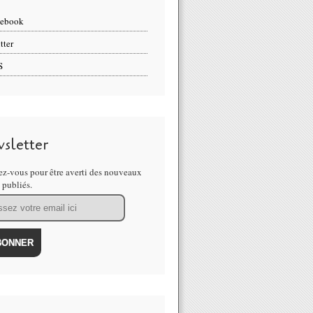
cebook
tter
S
sletter
z-vous pour être averti des nouveaux
s publiés.