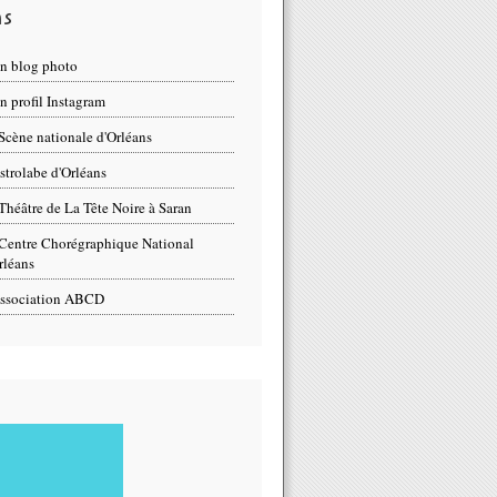
ns
n blog photo
 profil Instagram
Scène nationale d'Orléans
strolabe d'Orléans
Théâtre de La Tête Noire à Saran
Centre Chorégraphique National
rléans
 publie les premiers noms du FESTIVAL HOP POP HOP - ORLÉANS
ssociation ABCD