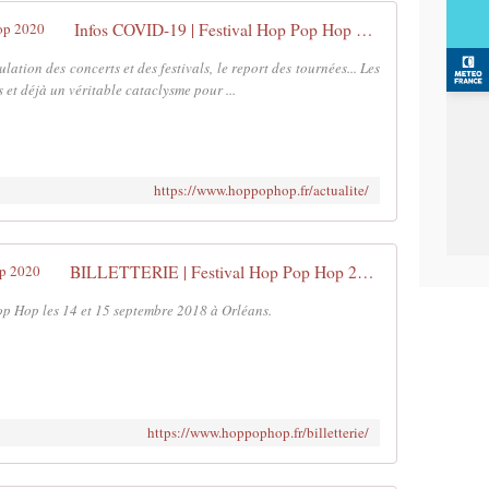
e
n
Infos COVID-19 | Festival Hop Pop Hop 2020
t
r
lation des concerts et des festivals, le report des tournées... Les
é
s et déjà un véritable cataclysme pour ...
e
l
'
A
https://www.hoppophop.fr/actualite/
s
t
r
o
BILLETTERIE | Festival Hop Pop Hop 2020
l
a
Pop Hop les 14 et 15 septembre 2018 à Orléans.
b
e
,
s
c
https://www.hoppophop.fr/billetterie/
è
n
e