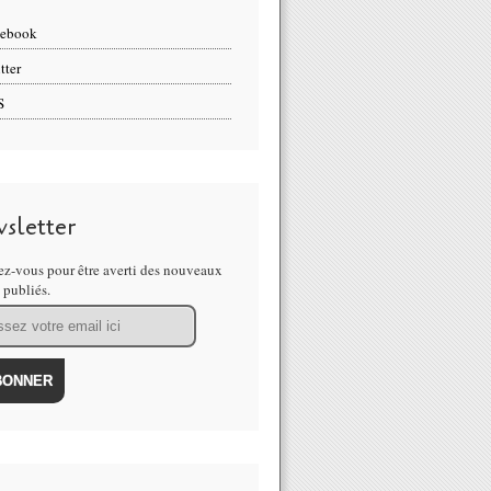
cebook
tter
S
sletter
z-vous pour être averti des nouveaux
s publiés.