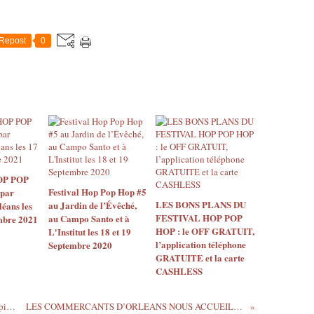
r
l
é
Repost
0
a
n
s
,
o
r
g
a
n
i
OP POP
s
Festival Hop Pop Hop #5
 par
e
LES BONS PLANS DU
au Jardin de l’Évêché,
léans les
e
FESTIVAL HOP POP
au Campo Santo et à
mbre 2021
t
HOP : le OFF GRATUIT,
L'Institut les 18 et 19
p
l’application téléphone
Septembre 2020
r
GRATUITE et la carte
o
CASHLESS
g
r
Réouverture des piscines d'Orléans de la piscine du palais des sports et de la piscine éphémère de la Source le mardi 9 juin
LES COMMERCANTS D’ORLEANS NOUS ACCUEILLENT AVEC LE SOURIRE, une campagne de valorisation illustrée par Sandra Santos débute 8 juin
a