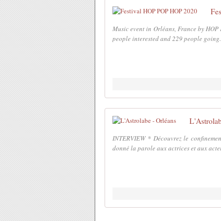
Fe
Music event in Orléans, France by HOP
people interested and 229 people going.
L'Astrolab
INTERVIEW * Découvrez le confinement 
donné la parole aux actrices et aux acteu