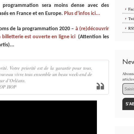
 la programmation sera moins dense avec des
Fa
basés en France et en Europe.
Plus d'infos ici...
Twi
RS
noms de la programmation 2020 –
à (re)découvrir
a billetterie est ouverte en ligne ici
(Attention les
tis)...
New
rité. Votre priorité est de la garantir pour tous,
nouveau vivre tous ensemble un beau week-end de
Abonne
article
ur d’Orléans.
Email
 POP HOP