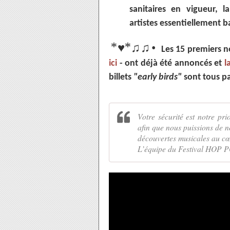
sanitaires en vigueur,
artistes essentiellement 
*
*
♥
♫♫
•
Les 15 premiers 
ici
- ont déjà été annoncés et
l
billets
"early birds"
sont tous par
Votre sécurité est notre prio
afin que nous puissions de 
découvertes musicales au cœ
L’équipe du Festival HOP