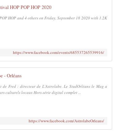
d
stival HOP POP HOP 2020
e
m
 POP HOP and 4 others on Friday, September 18 2020 with 1.2K
u
s
i
q
u
https://www.facebook.com/events/685537265539916/
e
s
a
c
e - Orléans
t
u
de Fred : directeur de L'Astrolabe. Le StudOrléans le Mag a
e
rs culturels locaux Hors-série digital complet ...
l
l
e
s
https://www.facebook.com/AstrolabeOrleans/
d
'
O