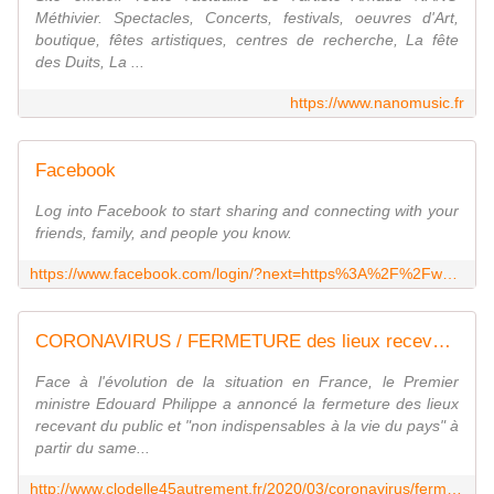
Méthivier. Spectacles, Concerts, festivals, oeuvres d'Art,
boutique, fêtes artistiques, centres de recherche, La fête
des Duits, La ...
https://www.nanomusic.fr
Facebook
Log into Facebook to start sharing and connecting with your
friends, family, and people you know.
https://www.facebook.com/login/?next=https%3A%2F%2Fwww.facebook.com%2FPEM.BW
CORONAVIRUS / FERMETURE des lieux recevant du public : regardez et lisez la DÉCLARATION d'Edouard PHILIPPE - VIVRE AUTREMENT VOS LOISIRS avec Clodelle
Face à l'évolution de la situation en France, le Premier
ministre Edouard Philippe a annoncé la fermeture des lieux
recevant du public et "non indispensables à la vie du pays" à
partir du same...
http://www.clodelle45autrement.fr/2020/03/coronavirus/fermeture-des-lieux-recevant-du-public-regardez-et-lisez-la-declaration-d-edouard-philippe.html