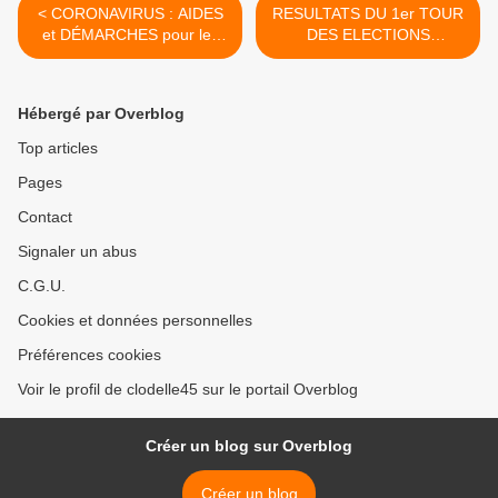
< CORONAVIRUS : AIDES
RESULTATS DU 1er TOUR
et DÉMARCHES pour les
DES ELECTIONS
Petites Moyennes
MUNICIPALES A ORLÉANS
Entreprises / La CPME
>
Loiret se mobilise
Hébergé par Overblog
Top articles
Pages
Contact
Signaler un abus
C.G.U.
Cookies et données personnelles
Préférences cookies
Voir le profil de clodelle45 sur le portail Overblog
Créer un blog sur Overblog
Créer un blog