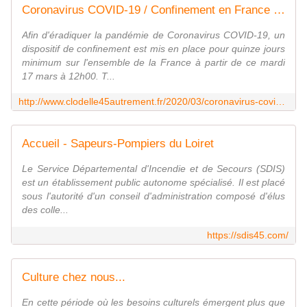
Coronavirus COVID-19 / Confinement en France à compter du mardi 17 mars à 12h - DÉPLACEMENTS autorisés et vie quotidienne - VIVRE AUTREMENT VOS LOISIRS avec Clodelle
Afin d'éradiquer la pandémie de Coronavirus COVID-19, un
dispositif de confinement est mis en place pour quinze jours
minimum sur l'ensemble de la France à partir de ce mardi
17 mars à 12h00. T...
http://www.clodelle45autrement.fr/2020/03/coronavirus-covid-19/confinement-en-france-a-compter-du-mardi-17-mars-a-12h-deplacements-autorises-et-vie-quotidienne.html
Accueil - Sapeurs-Pompiers du Loiret
Le Service Départemental d'Incendie et de Secours (SDIS)
est un établissement public autonome spécialisé. Il est placé
sous l'autorité d'un conseil d'administration composé d'élus
des colle...
https://sdis45.com/
Culture chez nous...
En cette période où les besoins culturels émergent plus que