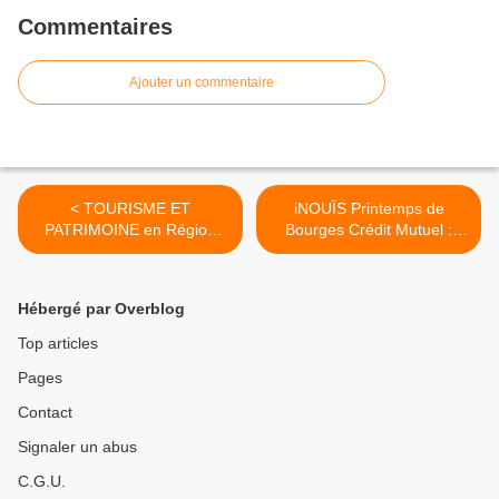
Commentaires
Ajouter un commentaire
< TOURISME ET
iNOUÏS Printemps de
PATRIMOINE en Région
Bourges Crédit Mutuel :
Centre-Val de Loire : Via
INVITATIONS aux
des liens directs accédez
AUDITIONS RÉGIONALES
aux données du portail
- 9 JANVIER AU 1ER
Hébergé par Overblog
Open Data
FÉVRIER 2020 >
Top articles
Pages
Contact
Signaler un abus
C.G.U.