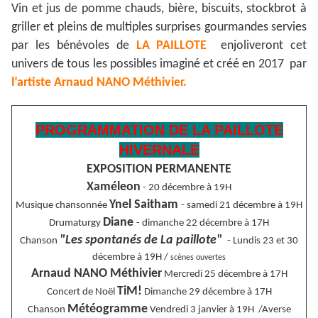
Vin et jus de pomme chauds, bière, biscuits, stockbrot à
griller et pleins de multiples surprises gourmandes servies
par les bénévoles de
LA PAILLOTE
enjoliveront cet
univers de tous les possibles imaginé et créé en 2017 par
l’artiste Arnaud NANO Méthivier.
PROGRAMMATION DE LA PAILLOTE
HIVERNALE
EXPOSITION PERMANENTE
Xaméleon
- 20 décembre à 19H
Ynel Saitham
Musique chansonnée
- samedi 21 décembre à 19H
Diane
Drumaturgy
- dimanche 22 décembre à 17H
"Les spontanés de La paillote"
Chanson
- Lundis 23 et 30
décembre à 19H /
scènes ouvertes
Arnaud NANO Méthivier
Mercredi 25 décembre à 17H
TiM!
Concert de Noël
Dimanche 29 décembre à 17H
Météogramme
Chanson
Vendredi 3 janvier à 19H
/Averse