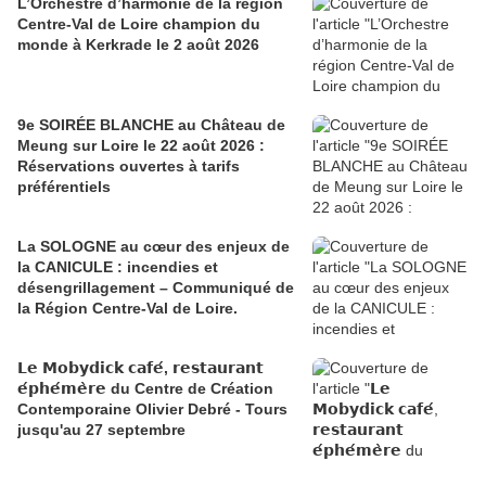
L’Orchestre d’harmonie de la région
Centre-Val de Loire champion du
monde à Kerkrade le 2 août 2026
9e SOIRÉE BLANCHE au Château de
Meung sur Loire le 22 août 2026 :
Réservations ouvertes à tarifs
préférentiels
La SOLOGNE au cœur des enjeux de
la CANICULE : incendies et
désengrillagement – Communiqué de
la Région Centre-Val de Loire.
𝗟𝗲 𝗠𝗼𝗯𝘆𝗱𝗶𝗰𝗸 𝗰𝗮𝗳𝗲́, 𝗿𝗲𝘀𝘁𝗮𝘂𝗿𝗮𝗻𝘁
𝗲́𝗽𝗵𝗲́𝗺𝗲̀𝗿𝗲 du Centre de Création
Contemporaine Olivier Debré - Tours
jusqu'au 27 septembre