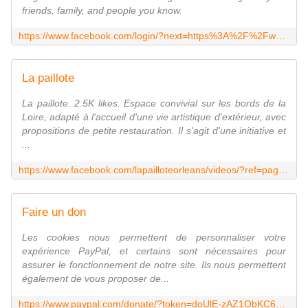
friends, family, and people you know.
https://www.facebook.com/login/?next=https%3A%2F%2Fwww.facebook.com%2FAymericVercier
La paillote
La paillote. 2.5K likes. Espace convivial sur les bords de la
Loire, adapté à l'accueil d'une vie artistique d'extérieur, avec
propositions de petite restauration. Il s'agit d'une initiative et
...
https://www.facebook.com/lapailloteorleans/videos/?ref=page_internal
Faire un don
Les cookies nous permettent de personnaliser votre
expérience PayPal, et certains sont nécessaires pour
assurer le fonctionnement de notre site. Ils nous permettent
également de vous proposer de...
https://www.paypal.com/donate/?token=doUlE-zAZ1ObKC68DvyyWpTJXWhv4jHIiq4wpn8NG0pSM1Zm6RKp_ylbSKObsM2tll3WLG&country.x=FR&locale.x=FR