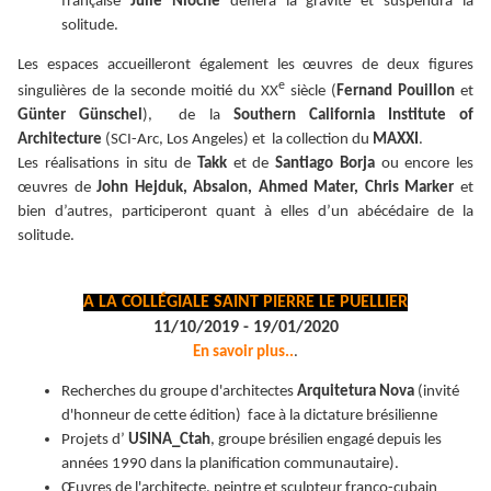
française
Julie Nioche
défiera la gravité et suspendra la
solitude.
Les espaces accueilleront également les œuvres de deux figures
e
singulières de la seconde moitié du XX
siècle (
Fernand Pouillon
et
Günter Günschel
), de la
Southern California Institute of
Architecture
(SCI-Arc, Los Angeles) et la collection du
MAXXI
.
Les réalisations in situ de
Takk
et de
Santiago Borja
ou encore les
œuvres de
John Hejduk, Absalon, Ahmed Mater, Chris Marker
et
bien d’autres, participeront quant à elles d’un abécédaire de la
solitude.
A LA COLLÉGIALE SAINT PIERRE LE PUELLIER
11/10/2019 - 19/01/2020
En savoir plus..
.
Recherches du groupe d'architectes
Arquitetura Nova
(invité
d'honneur de cette édition) face à la dictature brésilienne
Projets d’
USINA_Ctah
, groupe brésilien engagé depuis les
années 1990 dans la planification communautaire).
Œuvres de l'architecte, peintre et sculpteur franco-cubain