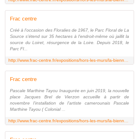
Frac centre
Créé à l'occasion des Floralies de 1967, le Parc Floral de La
Source s'étend sur 35 hectares à l'endroit-même où jaillit la
source du Loiret, résurgence de la Loire. Depuis 2018, le
Parc Fl...
http://www.frac-centre.fr/expositions/hors-les-murs/la-biennale-orleans/parc-floral-la-source/parc-floral-la-source-orleans-loiret-1211.html
Frac centre
Pascale Marthine Tayou Inaugurée en juin 2019, la nouvelle
place Jacques Brel de Vierzon accueille à partir de
novembre l'installation de l'artiste camerounais Pascale
Marthine Tayou ( Colonial ...
http://www.frac-centre.fr/expositions/hors-les-murs/la-biennale-region-centre-val-loire/esplanade-francaise-vierzon/esplanade-francaise-vierzon-1217.html