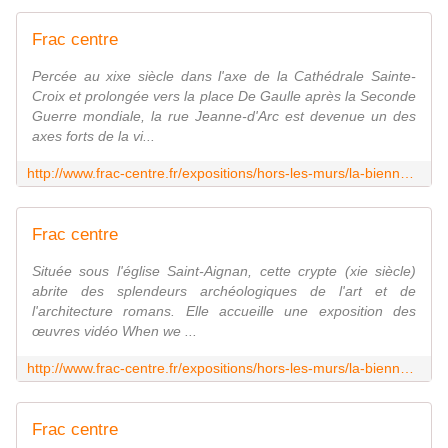
Frac centre
Percée au xixe siècle dans l'axe de la Cathédrale Sainte-
Croix et prolongée vers la place De Gaulle après la Seconde
Guerre mondiale, la rue Jeanne-d'Arc est devenue un des
axes forts de la vi...
http://www.frac-centre.fr/expositions/hors-les-murs/la-biennale-orleans/rue-jeanne-arc/rue-jeanne-arc-1201.html
Frac centre
Située sous l'église Saint-Aignan, cette crypte (xie siècle)
abrite des splendeurs archéologiques de l'art et de
l'architecture romans. Elle accueille une exposition des
œuvres vidéo When we ...
http://www.frac-centre.fr/expositions/hors-les-murs/la-biennale-orleans/crypte-saint-aignan/crypte-saint-aignan-1205.html
Frac centre