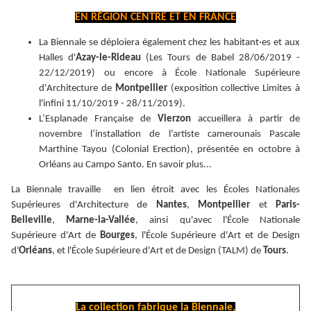
EN RÉGION CENTRE ET EN FRANCE
La Biennale se déploiera également chez les habitant·es et aux
Halles d'
Azay-le-Rideau
(Les Tours de Babel 28/06/2019 -
22/12/2019) ou encore à École Nationale Supérieure
d'Architecture de
Montpellier
(exposition collective Limites à
l'infini 11/10/2019 - 28/11/2019).
L’Esplanade Française de
Vierzon
accueillera à partir de
novembre l’installation de l’artiste camerounais Pascale
Marthine Tayou (Colonial Erection), présentée en octobre à
Orléans au Campo Santo. En savoir plus...
La Biennale travaille en lien étroit avec les Écoles Nationales
Supérieures d'Architecture de
Nantes
,
Montpellier
et
Paris-
Belleville
,
Marne-la-Vallée
, ainsi qu'avec l'École Nationale
Supérieure d'Art de
Bourges
, l'École Supérieure d'Art et de Design
d'
Orléans
, et l'École Supérieure d'Art et de Design (TALM) de
Tours
.
La collection fabrique la Biennale,