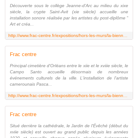
Découverte sous le collège Jeanne-d'Arc au milieu du xixe
siècle, la crypte Saint-Avit (xie siècle) accueille une
installation sonore réalisée par les artistes du post-diplôme "
Art et créa...
http://www.frac-centre.fr/expositions/hors-les-murs/la-biennale-orleans/crypte-saint-avit/-crypte-saint-avit-1204.html
Frac centre
Principal cimetière d'Orléans entre le xiie et le xviiie siècle, le
Campo Santo accueille désormais de nombreux
événements culturels de la ville. L'installation de l'artiste
camerounais Pasca...
http://www.frac-centre.fr/expositions/hors-les-murs/la-biennale-orleans/campo-santo/campo-santo-1208.html
Frac centre
Situé derrière la cathédrale, le Jardin de l'Évêché (début du
xviie siècle) est ouvert au grand public depuis les années