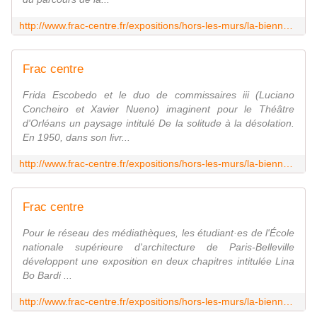
http://www.frac-centre.fr/expositions/hors-les-murs/la-biennale-orleans/collegiale-saint-pierre-puellier/collegiale-saint-pierre-puellier-1202.html
Frac centre
Frida Escobedo et le duo de commissaires iii (Luciano
Concheiro et Xavier Nueno) imaginent pour le Théâtre
d'Orléans un paysage intitulé De la solitude à la désolation.
En 1950, dans son livr...
http://www.frac-centre.fr/expositions/hors-les-murs/la-biennale-orleans/theatre-orleans/theatre-orleans-1203.html
Frac centre
Pour le réseau des médiathèques, les étudiant·es de l'École
nationale supérieure d'architecture de Paris-Belleville
développent une exposition en deux chapitres intitulée Lina
Bo Bardi ...
http://www.frac-centre.fr/expositions/hors-les-murs/la-biennale-orleans/mediatheque-orleans/mediatheque-orleans-1206.html