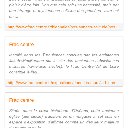
plaisir d'être loin. Non que cela soit une nécessité, mais par
une étrange et mystérieuse collision des pensées, vivre est
un ...
http://www.frac-centre.fr/biennales/nos-annees-solitude/nos-annees-solitude-1132.html
Frac centre
Installé dans les Turbulences conçues par les architectes
Jakob+MacFarlane sur le site des anciennes subsistances
militaires (xviiie-xixe siècles), le Frac Centre-Val de Loire
constitue le lieu ...
http://www.frac-centre.fr/expositions/dans-les-murs/la-biennale-aux-turbulences-1199.html
Frac centre
Située dans le cœur historique d'Orléans, cette ancienne
église (xiie siècle) transformée en magasin à sel puis en
espace d'exposition, s'affirme comme un des lieux majeurs
du parcours de la...