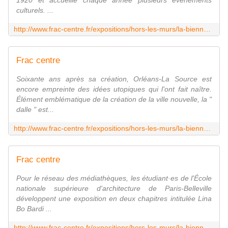
1920 et accueille chaque année plusieurs événements
culturels. ...
http://www.frac-centre.fr/expositions/hors-les-murs/la-biennale-orleans/jardin-l-eveche/jardin-l-eveche-1209.html
Frac centre
Soixante ans après sa création, Orléans-La Source est
encore empreinte des idées utopiques qui l'ont fait naître.
Élément emblématique de la création de la ville nouvelle, la "
dalle " est...
http://www.frac-centre.fr/expositions/hors-les-murs/la-biennale-orleans/place-saint-beuve/place-sainte-beuve-1210.html
Frac centre
Pour le réseau des médiathèques, les étudiant·es de l'École
nationale supérieure d'architecture de Paris-Belleville
développent une exposition en deux chapitres intitulée Lina
Bo Bardi ...
http://www.frac-centre.fr/expositions/hors-les-murs/la-biennale-orleans/place-pierre-minouflet-mediatheque-maurice-genevoix/place-pierre-minouflet-mediatheque-maurice-genevoix-1207.html