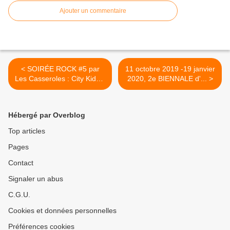
Ajouter un commentaire
< SOIRÉE ROCK #5 par
11 octobre 2019 -19 janvier
Les Casseroles : City Kids +
2020, 2e BIENNALE d'... >
The Sharpers + Dellorto le
1er février 2020 à Saint-
Jean de Braye
Hébergé par Overblog
Top articles
Pages
Contact
Signaler un abus
C.G.U.
Cookies et données personnelles
Préférences cookies