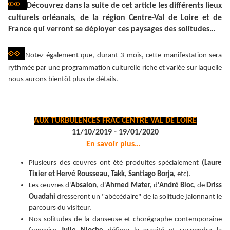
👀
Découvrez dans la suite de cet article les différents lieux
culturels orléanais, de la région Centre-Val de Loire et de
France qui verront se déployer ces paysages des solitudes…
👀
Notez également que, durant 3 mois, cette manifestation sera
rythmée par une programmation culturelle riche et variée sur laquelle
nous aurons bientôt plus de détails.
AUX TURBULENCES FRAC CENTRE VAL DE LOIRE
11/10/2019 - 19/01/2020
En savoir plus…
Plusieurs des œuvres ont été produites spécialement
(Laure
Tixier et Hervé Rousseau, Takk, Santiago Borja,
etc).
Les œuvres d'
Absalon
, d'
Ahmed Mater,
d'
André Bloc
, de
Driss
Ouadahi
dresseront un "abécédaire" de la solitude jalonnant le
parcours du visiteur.
Nos solitudes de la danseuse et chorégraphe contemporaine