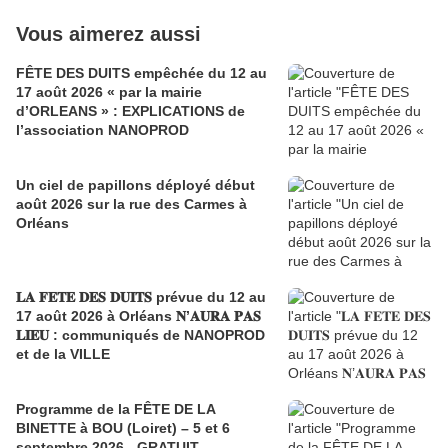
Vous aimerez aussi
FÊTE DES DUITS empêchée du 12 au
17 août 2026 « par la mairie
d’ORLEANS » : EXPLICATIONS de
l’association NANOPROD
Un ciel de papillons déployé début
août 2026 sur la rue des Carmes à
Orléans
𝐋𝐀 𝐅𝐄𝐓𝐄 𝐃𝐄𝐒 𝐃𝐔𝐈𝐓𝐒 prévue du 12 au
17 août 2026 à Orléans 𝐍’𝐀𝐔𝐑𝐀 𝐏𝐀𝐒
𝐋𝐈𝐄𝐔 : communiqués de NANOPROD
et de la VILLE
Programme de la FÊTE DE LA
BINETTE à BOU (Loiret) – 5 et 6
septembre 2026 - GRATUIT