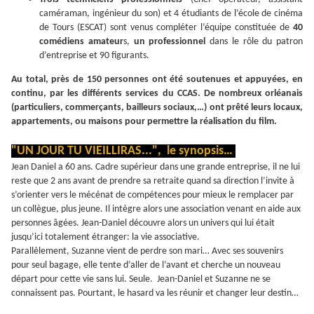
caméraman, ingénieur du son) et 4 étudiants de l’école de cinéma
de Tours (ESCAT) sont venus compléter l’équipe constituée de
40
comédiens amateur
s,
un professionnel
dans le rôle du patron
d’entreprise et 90 figurants.
Au total, près de 150 personnes ont été soutenues et appuyées, en
continu, par les différents services du CCAS. De nombreux orléanais
(particuliers, commerçants, bailleurs sociaux,…) ont prêté leurs locaux,
appartements, ou maisons pour permettre la réalisation du film.
"UN JOUR TU VIEILLIRAS...", le synopsis…
Jean Daniel a 60 ans. Cadre supérieur dans une grande entreprise, il ne lui
reste que 2 ans avant de prendre sa retraite quand sa direction l’invite à
s’orienter vers le mécénat de compétences pour mieux le remplacer par
un collègue, plus jeune. Il intègre alors une association venant en aide aux
personnes âgées. Jean-Daniel découvre alors un univers qui lui était
jusqu’ici totalement étranger: la vie associative.
Parallèlement, Suzanne vient de perdre son mari… Avec ses souvenirs
pour seul bagage, elle tente d’aller de l’avant et cherche un nouveau
départ pour cette vie sans lui. Seule. Jean-Daniel et Suzanne ne se
connaissent pas. Pourtant, le hasard va les réunir et changer leur destin…