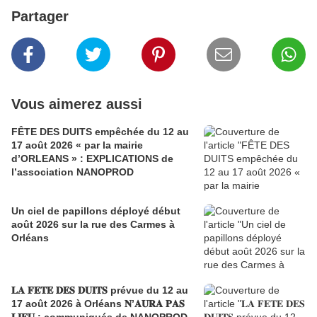
Partager
Vous aimerez aussi
FÊTE DES DUITS empêchée du 12 au
17 août 2026 « par la mairie
d’ORLEANS » : EXPLICATIONS de
l’association NANOPROD
Un ciel de papillons déployé début
août 2026 sur la rue des Carmes à
Orléans
𝐋𝐀 𝐅𝐄𝐓𝐄 𝐃𝐄𝐒 𝐃𝐔𝐈𝐓𝐒 prévue du 12 au
17 août 2026 à Orléans 𝐍’𝐀𝐔𝐑𝐀 𝐏𝐀𝐒