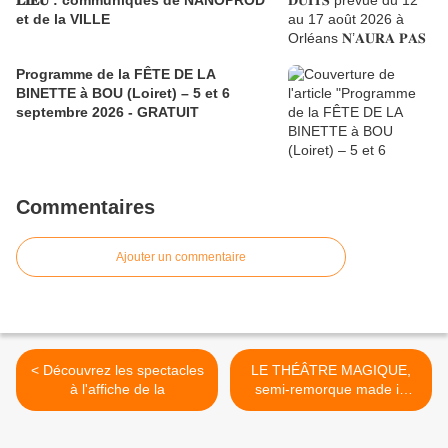
𝐋𝐈𝐄𝐔 : communiqués de NANOPROD
et de la VILLE
Programme de la FÊTE DE LA
BINETTE à BOU (Loiret) – 5 et 6
septembre 2026 - GRATUIT
Commentaires
Ajouter un commentaire
< Découvrez les spectacles
LE THÉÂTRE MAGIQUE,
à l'affiche de la
semi-remorque made in
Centre transformée en salle
de spectacles pour 90
personnes >