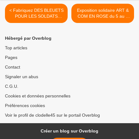
< Fabriquez DES BLEUETS
Exposition solidaire ART &
POUR LES SOLDATS
COM EN ROSE du 5 au 7
d’Orléans Métropole -
octobre 2018 au Campo
Commémorations du 11
Santo D'Orléans - Accès
novembre
libre >
Hébergé par Overblog
Top articles
Pages
Contact
Signaler un abus
C.G.U.
Cookies et données personnelles
Préférences cookies
Voir le profil de clodelle45 sur le portail Overblog
Créer un blog sur Overblog