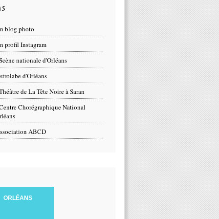
ns
n blog photo
 profil Instagram
Scène nationale d'Orléans
strolabe d'Orléans
Théâtre de La Tête Noire à Saran
Centre Chorégraphique National
rléans
ssociation ABCD