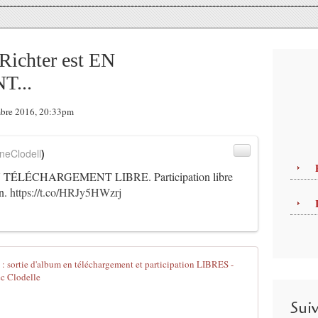
Richter est EN
...
embre 2016, 20:33pm
neClodell
)
 EN TÉLÉCHARGEMENT LIBRE. Participation libre
on.
https://t.co/HRJy5HWzrj
4,5G SUR L'
P
u
Sui