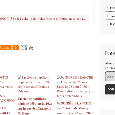
b
l
Fa
i
é
Twi
http://www.clodelle45autrement.fr/2016/09/4-5g-sur-l-echelle-de-richter-sortie-d-album-en-telechargement-et-participation-libres.html
d
RS
a
n
s
:
#
Repost
0
G
New
R
A
Abonne
T
article
U
Email
I
T
O
U
T
Un ciel de papillons
A
9e SOIRÉE BLANCHE
déployé début août 2026
ITS
au Château de Meung
R
sur la rue des Carmes à
2 au 17
sur Loire le 22 août 2026
Orléans
I