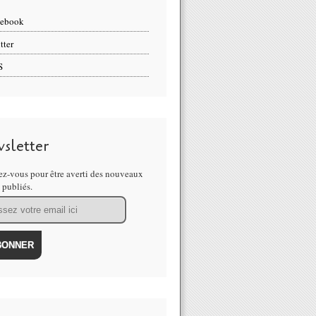
cebook
tter
S
sletter
z-vous pour être averti des nouveaux
s publiés.