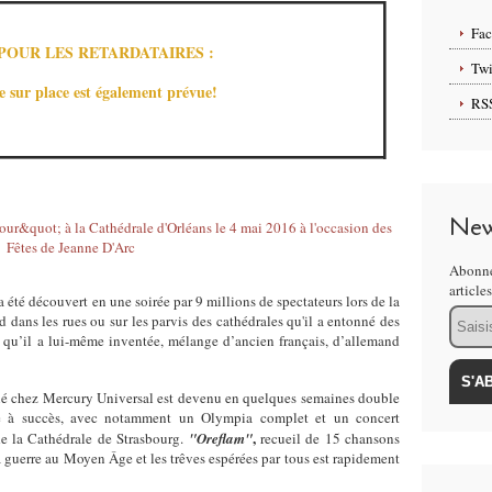
Fa
POUR LES RETARDATAIRES :
Twi
ie sur place est également prévue!
RS
New
Abonne
article
a été découvert en une soirée par 9 millions de spectateurs lors de la
Email
 dans les rues ou sur les parvis des cathédrales qu'il a entonné des
 qu’il a lui-même inventée, mélange d’ancien français, d’allemand
né chez Mercury Universal est devenu en quelques semaines double
ée à succès, avec notamment un Olympia complet et un concert
,
de la Cathédrale de Strasbourg.
"Oreflam"
recueil de 15 chansons
 guerre au Moyen Âge et les trêves espérées par tous est rapidement