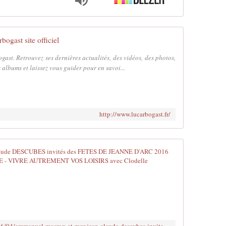
bogast site officiel
ogast. Retrouvez ses dernières actualités, des vidéos, des photos,
s albums et laissez vous guider pour en savoi...
http://www.lucarbogast.fr/
Emmanuel M
E
m
m
a
n
u