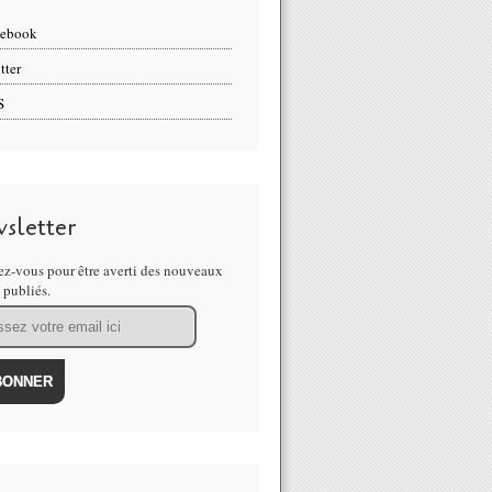
cebook
tter
S
sletter
z-vous pour être averti des nouveaux
s publiés.