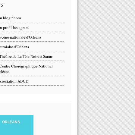
ns
n blog photo
 profil Instagram
Scène nationale d'Orléans
strolabe d'Orléans
Théâtre de La Tête Noire à Saran
Centre Chorégraphique National
rléans
ssociation ABCD