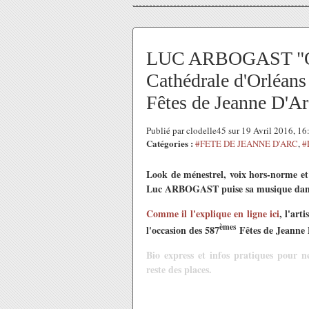
LUC ARBOGAST "O
Cathédrale d'Orléans 
Fêtes de Jeanne D'Ar
Publié par clodelle45 sur 19 Avril 2016, 1
Catégories :
#FETE DE JEANNE D'ARC
,
#
Look de ménestrel, voix hors-norme et
Luc ARBOGAST puise sa musique dans l’
Comme il l'explique en ligne ici
, l'ar
èmes
l'occasion des 587
Fêtes de Jeanne 
Bio express et infos pratiques pour n
reste des places.