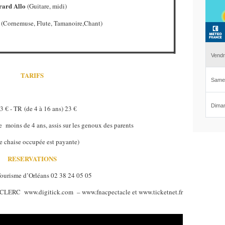
rard Allo
(Guitare, midi)
(Cornemuse, Flute, Tamanoire,Chant)
TARIFS
3 € - TR (de 4 à 16 ans) 23 €
de moins de 4 ans, assis sur les genoux des parents
e chaise occupée est payante)
RESERVATIONS
Tourisme d’Orléans 02 38 24 05 05
 www.digitick.com – www.fnacpectacle et www.ticketnet.fr