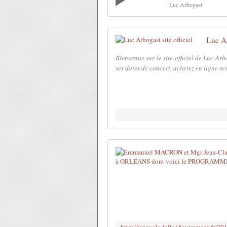
Luc Arbogast
Luc Ar
Bienvenue sur le site officiel de Luc Arb
ses dates de concert, achetez en ligne se