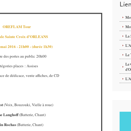
Lie
Mo
OREFLAM Tour
Mon
La 
ale Sainte Croix d’ORLEANS
L'A
mai 2016 - 21h00 - (durée 1h30)
Le 
re des portes au public 20h00
Le 
tégories places : Assises
d'O
ce de dédicace, vente affiches, de CD
L'A
st
(Voix, Bouzouki, Vielle à roue)
ne Langhoff
(Batterie, Chant)
in Rochas
(Batterie, Chant)