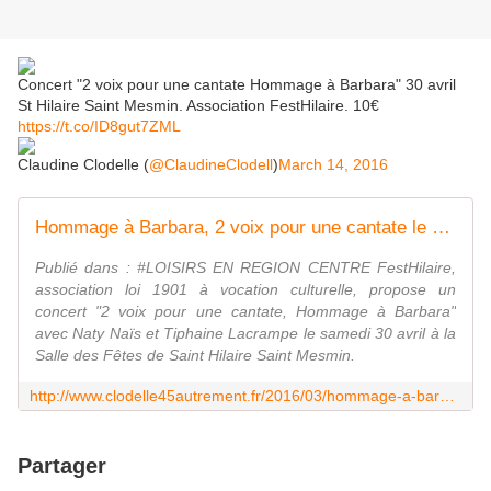
Concert "2 voix pour une cantate Hommage à Barbara" 30 avril
St Hilaire Saint Mesmin. Association FestHilaire. 10€
https://t.co/ID8gut7ZML
Claudine Clodelle (
@ClaudineClodell
)
March 14, 2016
Hommage à Barbara, 2 voix pour une cantate le 30 avril à la Salle des Fêtes de St Hilaire Saint Mesmin - VIVRE AUTREMENT VOS LOISIRS avec Clodelle
Publié dans : #LOISIRS EN REGION CENTRE FestHilaire,
association loi 1901 à vocation culturelle, propose un
concert "2 voix pour une cantate, Hommage à Barbara"
avec Naty Naïs et Tiphaine Lacrampe le samedi 30 avril à la
Salle des Fêtes de Saint Hilaire Saint Mesmin.
http://www.clodelle45autrement.fr/2016/03/hommage-a-barbara-2-voix-pour-une-cantate-le-30-avril-a-la-salle-des-fetes-de-st-hilaire-saint-mesmin.html
Partager