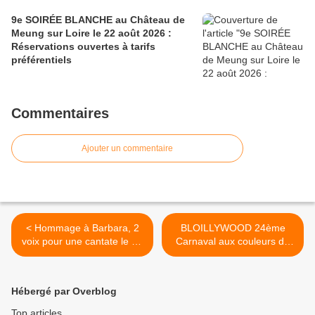
9e SOIRÉE BLANCHE au Château de
Meung sur Loire le 22 août 2026 :
Réservations ouvertes à tarifs
préférentiels
Commentaires
Ajouter un commentaire
< Hommage à Barbara, 2
BLOILLYWOOD 24ème
voix pour une cantate le 30
Carnaval aux couleurs de
avril à la Salle des Fêtes de
l'Inde à BLOIS Dimanche
St Hilaire Saint Mesmin
20 mars 2016 à partir de 15
heures >
Hébergé par Overblog
Top articles