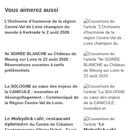
Vous aimerez aussi
L’Orchestre d’harmonie de la région
Centre-Val de Loire champion du
monde à Kerkrade le 2 août 2026
9e SOIRÉE BLANCHE au Château de
Meung sur Loire le 22 août 2026 :
Réservations ouvertes à tarifs
préférentiels
La SOLOGNE au cœur des enjeux de
la CANICULE : incendies et
désengrillagement – Communiqué de
la Région Centre-Val de Loire.
𝗟𝗲 𝗠𝗼𝗯𝘆𝗱𝗶𝗰𝗸 𝗰𝗮𝗳𝗲́, 𝗿𝗲𝘀𝘁𝗮𝘂𝗿𝗮𝗻𝘁
𝗲́𝗽𝗵𝗲́𝗺𝗲̀𝗿𝗲 du Centre de Création
Contemporaine Olivier Debré - Tours