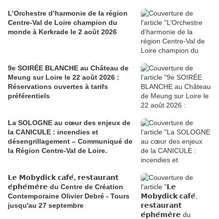
L’Orchestre d’harmonie de la région
Centre-Val de Loire champion du
monde à Kerkrade le 2 août 2026
9e SOIRÉE BLANCHE au Château de
Meung sur Loire le 22 août 2026 :
Réservations ouvertes à tarifs
préférentiels
La SOLOGNE au cœur des enjeux de
la CANICULE : incendies et
désengrillagement – Communiqué de
la Région Centre-Val de Loire.
𝗟𝗲 𝗠𝗼𝗯𝘆𝗱𝗶𝗰𝗸 𝗰𝗮𝗳𝗲́, 𝗿𝗲𝘀𝘁𝗮𝘂𝗿𝗮𝗻𝘁
𝗲́𝗽𝗵𝗲́𝗺𝗲̀𝗿𝗲 du Centre de Création
Contemporaine Olivier Debré - Tours
jusqu'au 27 septembre