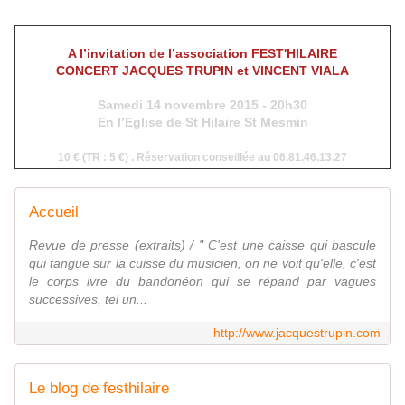
A l’invitation de l’association FEST'HILAIRE
CONCERT JACQUES TRUPIN et VINCENT VIALA
Samedi 14 novembre 2015 -
20h30
En l’Eglise de St Hilaire St Mesmin
10 € (TR : 5 €) . Réservation conseillée au 06.81.46.13.27
Accueil
Revue de presse (extraits) / " C'est une caisse qui bascule
qui tangue sur la cuisse du musicien, on ne voit qu'elle, c'est
le corps ivre du bandonéon qui se répand par vagues
successives, tel un...
http://www.jacquestrupin.com
Le blog de festhilaire