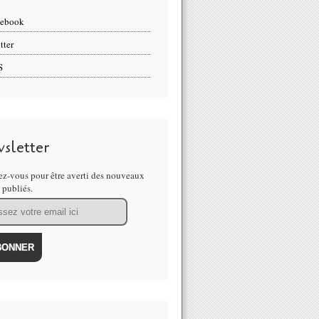
cebook
tter
S
sletter
z-vous pour être averti des nouveaux
s publiés.