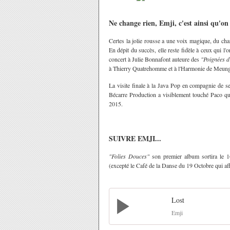
Ne change rien, Emji, c'est ainsi qu'on
Certes la jolie rousse a une voix magique, du cha
En dépit du succès, elle reste fidèle à ceux qui 
concert à Julie Bonnafont auteure des
"Poignées 
à Thierry Quatrehomme et à l'Harmonie de Meung 
La visite finale à la Java Pop en compagnie de 
Bécarre Production a visiblement touché Paco qu
2015.
SUIVRE EMJI...
"Folies Douces"
son premier album sortira le 1
(excepté le Café de la Danse du 19 Octobre qui a
Lost
Emji