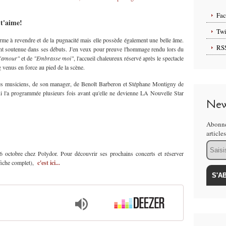
Fa
 t'aime!
Twi
rme à revendre et de la pugnacité mais elle possède également une belle âme.
RS
l'ont soutenue dans ses débuts. J'en veux pour preuve l'hommage rendu lors du
d'amour"
et de
"Embrasse moi"
, l'accueil chaleureux réservé après le spectacle
venus en force au pied de la scène.
ses musiciens, de son manager, de Benoît Barberon et Stéphane Montigny de
i l'a programmée plusieurs fois avant qu'elle ne devienne LA Nouvelle Star
New
Abonne
article
Email
6 octobre chez Polydor. Pour découvrir ses prochains concerts et réserver
ffiche complet),
c'est ici...