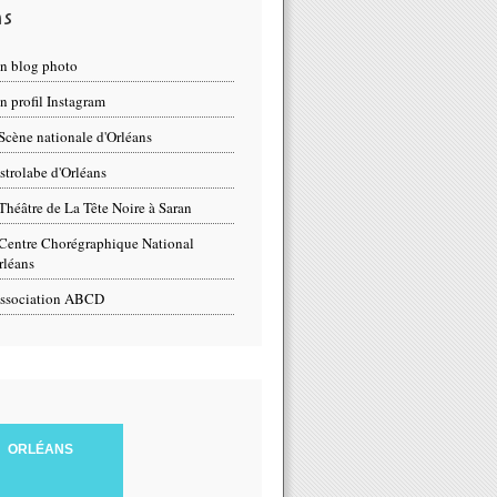
ns
n blog photo
 profil Instagram
Scène nationale d'Orléans
strolabe d'Orléans
Théâtre de La Tête Noire à Saran
Centre Chorégraphique National
rléans
ssociation ABCD