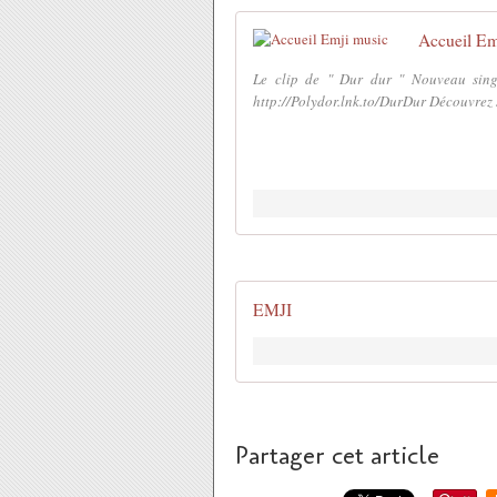
Accueil Em
Le clip de " Dur dur " Nouveau singl
http://Polydor.lnk.to/DurDur Découvrez 
EMJI
Partager cet article