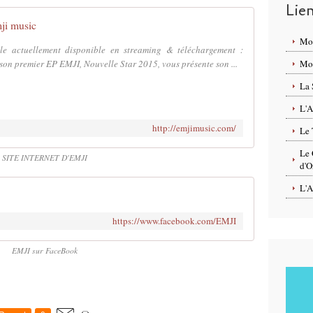
Lie
ji music
Mo
e actuellement disponible en streaming & téléchargement :
son premier EP EMJI, Nouvelle Star 2015, vous présente son ...
Mon
La 
L'A
http://emjimusic.com/
Le 
Le 
SITE INTERNET D'EMJI
d'O
L'A
https://www.facebook.com/EMJI
EMJI sur FaceBook