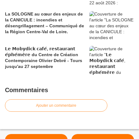
La SOLOGNE au cœur des enjeux de
la CANICULE : incendies et
désengrillagement – Communiqué de
la Région Centre-Val de Loire.
𝗟𝗲 𝗠𝗼𝗯𝘆𝗱𝗶𝗰𝗸 𝗰𝗮𝗳𝗲́, 𝗿𝗲𝘀𝘁𝗮𝘂𝗿𝗮𝗻𝘁
𝗲́𝗽𝗵𝗲́𝗺𝗲̀𝗿𝗲 du Centre de Création
Contemporaine Olivier Debré - Tours
jusqu'au 27 septembre
Commentaires
Ajouter un commentaire