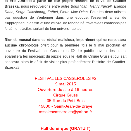
et Eric Amrofel à partir de leur propre ressenti de la vie de Gaudier
Brzeska,
nous retrouverons entre autre
Boris Vian
,
Henry
Purcell, Etienne
Daho, Serge Gainsbourg, Fréhel, Pierre Mac Orlan
. P
our les
deux artistes,
p
as question de s'enfermer dans une époque, l'essentiel a été de
s'approprier un destin et une œuvre, de rebondir à travers des chansons pas
forcément faciles, sortant de leur univers habituel.
Rien de muséal dans ce récital malicieux, impertinent qui ne respectera
aucune chronologie
offert pour la première fois le 9 mai prochain en
ouverture du Festival Les Casseroles #2.
Le public ouvrira des tiroirs,
éparpillera les morceaux du puzzle sous le Hall du Cirque Gruss
et qui sait
concevra alors le désir de visiter plus profondément l'histoire de
Gaudier-
Brzeska?
FESTIVAL LES CASSEROLES #2
9 mai 2015
Ouverture du site à 16 heures
Cirque Gruss
35 Rue du Petit Bois
45800 - Saint-Jean-de-Braye
assolescasseroles@yahoo.fr
Hall du cirque (GRATUIT)