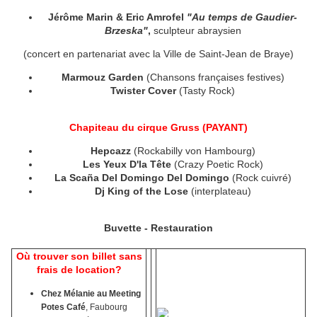
Jérôme Marin & Eric Amrofel
"Au temps de Gaudier-
Brzeska"
,
sculpteur abraysien
(concert en partenariat avec la Ville de Saint-Jean de Braye)
Marmouz Garden
(Chansons françaises festives)
Twister Cover
(Tasty Rock)
Chapiteau du cirque Gruss (PAYANT)
Hepcazz
(Rockabilly von Hambourg)
Les Yeux D'la Tête
(Crazy Poetic Rock)
La Scaña Del Domingo Del Domingo
(Rock cuivré)
Dj King of the Lose
(interplateau)
Buvette - Restauration
Où trouver son billet sans
frais de location?
Chez Mélanie au Meeting
Potes Café
, Faubourg