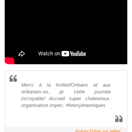
Merci à la #villed'Orleans et aux
orléanais-es, pr cette journée
incroyable! Accueil super chaleureux,
organisation impec. #fetesjohanniques
Audrey Pulvar sur twitter...